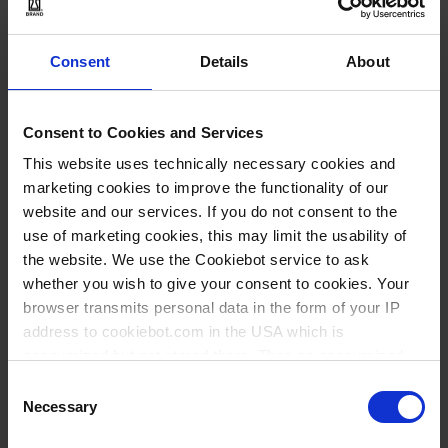
Neue Starter-Kits für die
Mikroliterpipette Transferpette® pro
Consent
Details
About
Consent to Cookies and Services
This website uses technically necessary cookies and
marketing cookies to improve the functionality of our
website and our services. If you do not consent to the
use of marketing cookies, this may limit the usability of
the website. We use the Cookiebot service to ask
whether you wish to give your consent to cookies. Your
browser transmits personal data in the form of your IP
address to cookiebot.com in the USA which is
anonymized but not stored there. Then an anonymized
27.04.2026
and encrypted Cookie Key is created which can read and
Consent
Kompakte Automatisierung für die PCR-
follow your cookie preferences for future page visits. The
Necessary
Selection
Probenvorbereitung: Die Liquid Handling
privacy level in the USA does not correspond to EU
Station