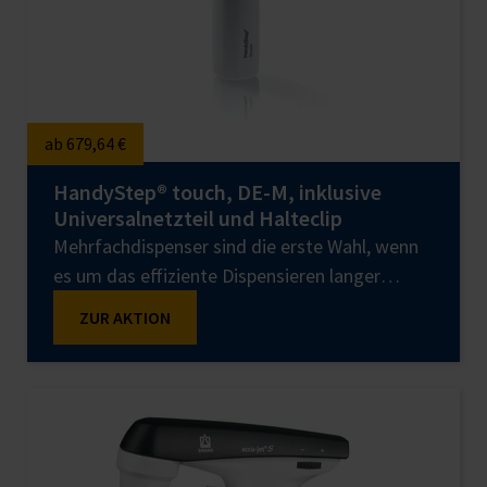
ab 679,64 €
HandyStep® touch, DE-M, inklusive
Universalnetzteil und Halteclip
Mehrfachdispenser sind die erste Wahl, wenn
es um das effiziente Dispensieren langer
Serien geht. Für das Pipettieren viskoser
ZUR AKTION
Medien sind Direktverdränger-Pipetten oft die
richtige Lösung. Der Stepper HandyStep®
touch von BRAND vereint beide Eigenschaften
und kann sogar noch mehr. Mit dem farbigen
Touch-Display wischen Sie komfortabel
zwischen den Funktionen hin und her und