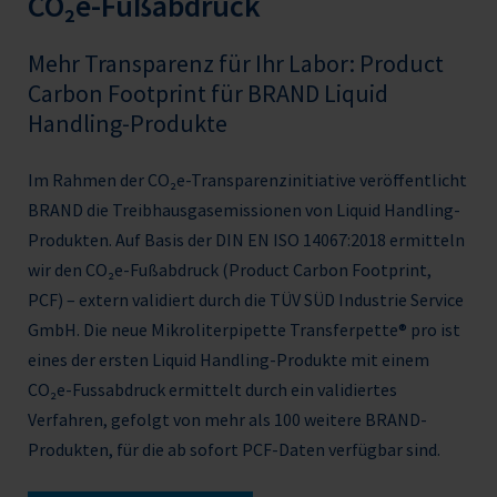
CO₂e-Fußabdruck
und effizienter macht. Im Detail:- Für alle Glas-
Und damit Sie immer die passenden
und Kunststoffpipetten von 0,1 bis 200 ml- Vier
Pipettenspitzen bestellen, zeigt Ihnen die
Mehr Transparenz für Ihr Labor: Product
attraktive Farben- Zweifarbige Akku-
Kompatibilitätstabelle welche Spitzen zu
Carbon Footprint für BRAND Liquid
Ladeanzeige- Akku mit intelligenter Lade-
welchem Gerät passen.Einsatzgrenzen:
Handling-Produkte
Elektronik- Handlicher Griff und ausgewogene
Einsatztemperatur von +15 °C bis +40 °C (59 °F
Gewichtsverteilung- Schnell: Eine 25 ml
bis 104 °F) von Gerät und Reagenz (andere
Im Rahmen der CO₂e-Transparenzinitiative veröffentlicht
Pipette wird bei maximaler Motordrehzahl in 3
Temperaturen auf Anfrage) Dampfdruck bis
BRAND die Treibhausgasemissionen von Liquid Handling-
Sekunden gefüllt * kontinuierliches Aufsaugen
500 mbar Viskosität: 260 mPa s Bei viskosen
Produkten. Auf Basis der DIN EN ISO 14067:2018 ermitteln
und Abgeben mit einer 10 ml
Medien ist ggfs. die Geschwindigkeit
wir den CO₂e-Fußabdruck (Product Carbon Footprint,
anzupassen.
PCF) – extern validiert durch die TÜV SÜD Industrie Service
GmbH. Die neue Mikroliterpipette Transferpette® pro ist
eines der ersten Liquid Handling-Produkte mit einem
CO₂e-Fussabdruck ermittelt durch ein validiertes
Verfahren, gefolgt von mehr als 100 weitere BRAND-
Produkten, für die ab sofort PCF-Daten verfügbar sind.