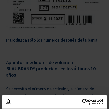
Introduzca sólo los números después de la barra
Aparatos medidores de volumen
BLAUBRAND® producidos en los últimos 10
años
Se necesita el número de artículo y el número de
serie o de lote. El número de artículo se encuentra en
el empaque o en el albarán. Si el número de artículo
contiene las letras «USP», también indicarlas, por