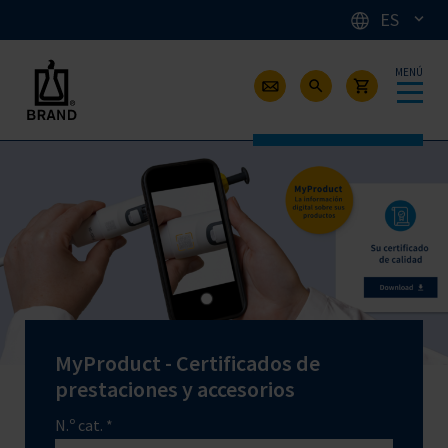
ES
MENÚ
MyProduct - Certificados de
prestaciones y accesorios
N.º cat. *