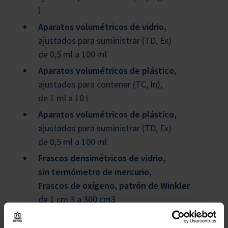
l
Aparatos volumétricos de vidrio,
ajustados para suministrar (TD, Ex)
de 0,5 ml a 100 ml
Aparatos volumétricos de plástico,
ajustados para contener (TC, In),
de 1 ml a 10 l
Aparatos volumétricos de plástico,
ajustados para suministrar (TD, Ex)
de 0,5 ml a 100 ml
Frascos densimétricos de vidrio,
sin termómetro de mercurio,
Frascos de oxígeno, patrón de Winkler
de 1 cm 3 a 300 cm3