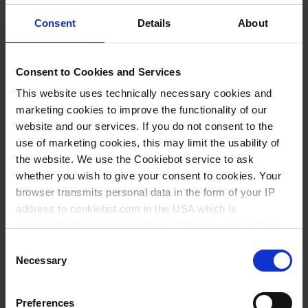
Una diferencia importante entre los servicios de
calibrado de fábrica y los laboratorios de calibrado
Consent
Details
About
DAkkS es la indicación de la incertidumbre de
medición fiable y supervisada por el organismo de
Consent to Cookies and Services
acreditación de Alemania DAkkS que el laboratorio
This website uses technically necessary cookies and
garantiza.
marketing cookies to improve the functionality of our
website and our services. If you do not consent to the
use of marketing cookies, this may limit the usability of
Certificado de
¿Cuándo se necesita
the website. We use the Cookiebot service to ask
calibrado DAkkS
un certificado de
whether you wish to give your consent to cookies. Your
calibrado DAkkS?
browser transmits personal data in the form of your IP
El certificado de
address to cookiebot.com in the USA which is
Se necesita un
calibrado DAkkS
anonymized but not stored there. Then an anonymized
certificado de calibrado
documenta, como
and encrypted Cookie Key is created which can read and
Consent
DAkkS en aquellos sitios
certificado oficial, la
follow your cookie preferences for future page visits. The
Necessary
Selection
donde se exigen
trazabilidad de los
privacy level in the USA does not correspond to EU
calibraciones de un
valores de medición a
standards, and it cannot be excluded that US authorities
Preferences
access your data on US servers.