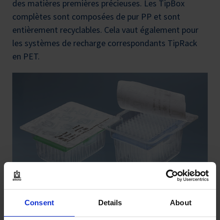
des matières premières précieuses. Les TipBox
complètes sont composées de pur PP et sont
entièrement recyclables. Cela vaut également pour
les systèmes de recharge correspondants TipRack
en PET.
Consent
Details
About