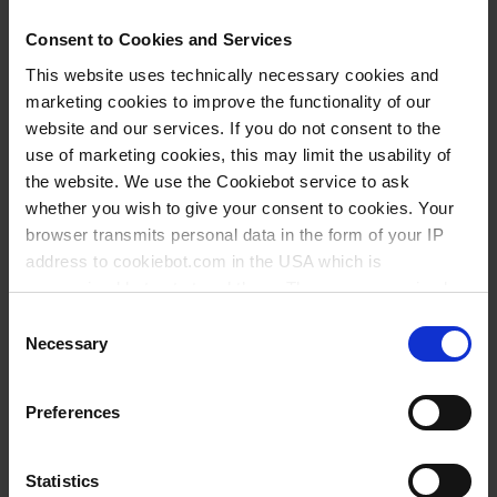
Consent to Cookies and Services
This website uses technically necessary cookies and
marketing cookies to improve the functionality of our
website and our services. If you do not consent to the
use of marketing cookies, this may limit the usability of
the website. We use the Cookiebot service to ask
whether you wish to give your consent to cookies. Your
browser transmits personal data in the form of your IP
address to cookiebot.com in the USA which is
anonymized but not stored there. Then an anonymized
and encrypted Cookie Key is created which can read and
Consent
follow your cookie preferences for future page visits. The
Necessary
Selection
privacy level in the USA does not correspond to EU
standards, and it cannot be excluded that US authorities
Preferences
access your data on US servers.
Faisons la route ensemble pour mieux protéger
l’environnement
For more information on cookies and the use of your
Statistics