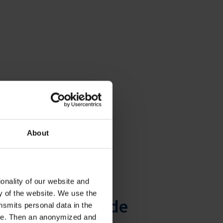
About
onality of our website and
ty of the website. We use the
u calibrage ou de
nsmits personal data in the
ere. Then an anonymized and