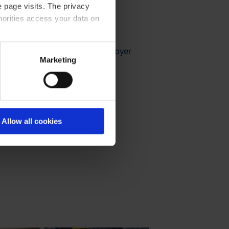
 page visits. The privacy
horities access your data on
ion d’innocuité et nous les envoyer
olicy
.
Marketing
Allow all cookies