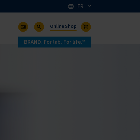
FR
Online Shop
BRAND. For lab. For life.®