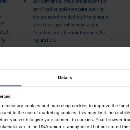
tels
Sur demande, nous établissons un
certificat supplémentaire pour la
r
documentation de l’état technique
e®,
de votre appareil envoyé avant
l, à
l’ajustement / la maintenance / la
0 %
réparation.
Déroulement économique.
e la
Details
vices
y necessary cookies and marketing cookies to improve the functi
onsent to the use of marketing cookies, this may limit the usabili
oyer votre appareil en vue d
ther you wish to give your consent to cookies. Your browser tra
cookiebot.com in the USA which is anonymized but not stored th