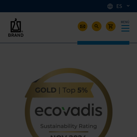
ES
MENÚ