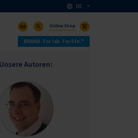
DE
Online Shop
BRAND. For lab. For life.®
Unsere Autoren: