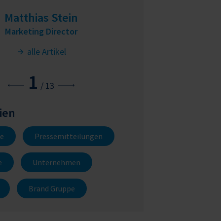
Matthias Stein
Oliver Je
Marketing Director
Sales Automated Liq
alle Artikel
alle Art
1
/
13
ien
e
Pressemitteilungen
e
Unternehmen
Brand Gruppe