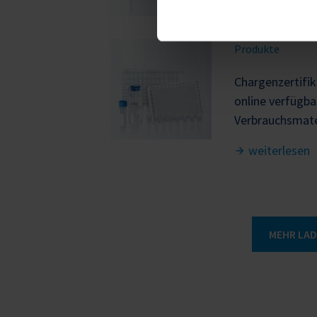
weiterlesen
Produkte
Chargenzertifik
online verfügba
Verbrauchsmate
weiterlesen
MEHR LA