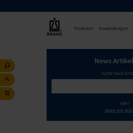
Produkte
Anwendungen
News Artike
Suche nach Sch
oder
zeige mir all