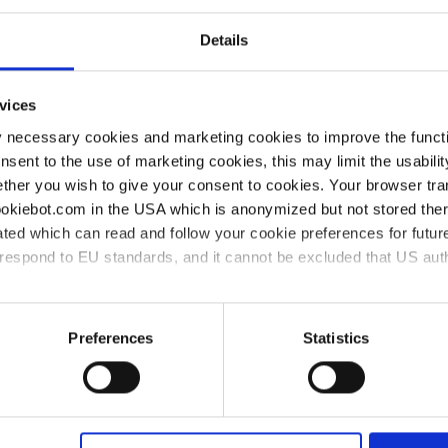
itswerkbank claire® lh von
fo.
Details
vices
y necessary cookies and marketing cookies to improve the functi
onsent to the use of marketing cookies, this may limit the usabili
ther you wish to give your consent to cookies. Your browser tra
te® electronic Mehrkanal jetzt
cookiebot.com in the USA which is anonymized but not stored th
menbereich bis zu 1250 µ
ted which can read and follow your cookie preferences for future
rrespond to EU standards, and it cannot be excluded that US aut
ies and the use of your personal data please visit our
privacy p
Preferences
Statistics
 Station flow: Der kleine
rem Labor