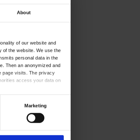
About
onality of our website and
ty of the website. We use the
nsmits personal data in the
ere. Then an anonymized and
 page visits. The privacy
horities access your data on
olicy
.
Marketing