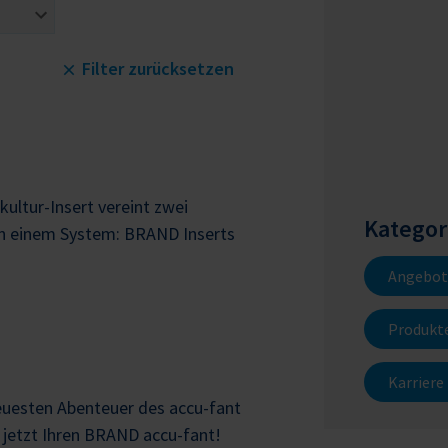
Dr. Debora Reinhardt
Product Manager Pipetting Devices
Filter zurücksetzen
alle Artikel
kultur-Insert vereint zwei
Kategor
n einem System: BRAND Inserts
Angebot
Produkt
Karriere
euesten Abenteuer des accu-fant
h jetzt Ihren BRAND accu-fant!