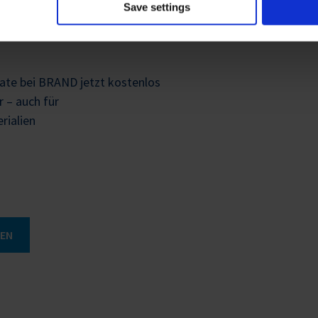
Save settings
ate bei BRAND jetzt kostenlos
r – auch für
rialien
DEN