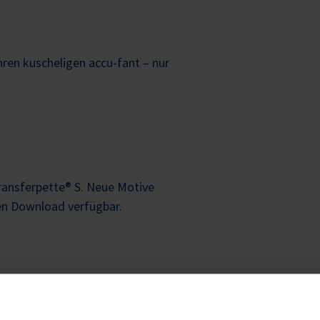
Ihren kuscheligen accu-fant – nur
Transferpette® S. Neue Motive
n Download verfügbar.
r BRAND Liquid Handling Station