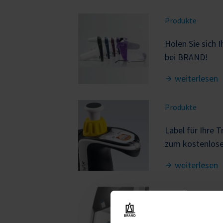
Produkte
Holen Sie sich 
bei BRAND!
weiterlesen
Produkte
Label für Ihre 
zum kostenlose
weiterlesen
Produkte
Integration de