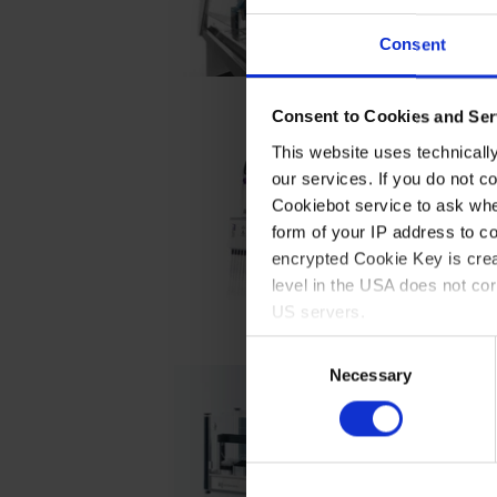
in der Sicherhe
Berner. Mehr In
Consent
weiterlesen
Consent to Cookies and Ser
This website uses technicall
Unternehmen
our services. If you do not c
Cookiebot service to ask whe
Die Transferpet
form of your IP address to 
mit einem Volu
encrypted Cookie Key is crea
erhältlich!
level in the USA does not co
US servers.
weiterlesen
Consent
For more information on cook
Necessary
Selection
Produkte
Imprint
.
Liquid Handling
Reinraum in Ih