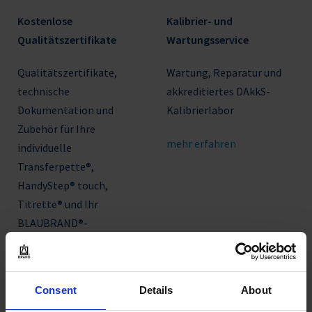
Kostenlose
Kalibrier- und
Qualitätszertifikate
Wartungsservice
Qualitätszertifikate,
Wartung, Reparatur und
technische
akkreditiertes DAkkS-
Dokumentation und
Kalibrierlabor
Zubehör für Ihre
mehr erfahren
individuelle
Transferpette®,
HandyStep® touch,
Titrette® und Ihr
BLAUBRAND®-
Volumenmessgerät
mehr erfahren
Consent
Details
About