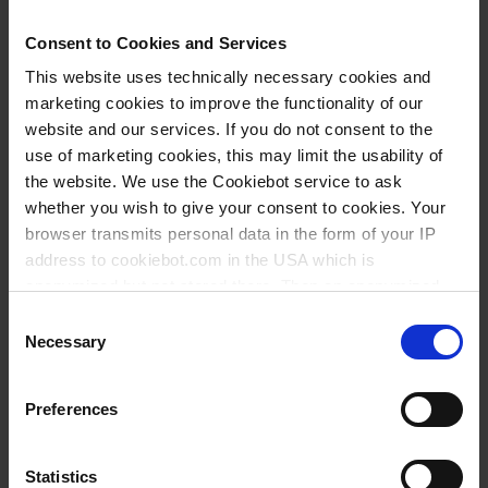
Consent to Cookies and Services
This website uses technically necessary cookies and
marketing cookies to improve the functionality of our
website and our services. If you do not consent to the
use of marketing cookies, this may limit the usability of
Anwendungsinformationen
the website. We use the Cookiebot service to ask
whether you wish to give your consent to cookies. Your
Application Notes und
browser transmits personal data in the form of your IP
Standard Operating
address to cookiebot.com in the USA which is
Procedures (SOP)
anonymized but not stored there. Then an anonymized
and encrypted Cookie Key is created which can read and
Consent
mehr erfahren
follow your cookie preferences for future page visits. The
Necessary
Selection
privacy level in the USA does not correspond to EU
standards, and it cannot be excluded that US authorities
Preferences
access your data on US servers.
Our products
For more information on cookies and the use of your
Statistics