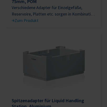
75mm, POM
Verschiedene Adapter für Einzelgefäße,
Reservoire, Platten etc. sorgen in Kombination
mit den 30er bzw. 60er Höhenadaptern für
Zum Produkt
ähnliche Arbeitshöhen in der Liquid Handling
Spitzenadapter für Liquid Handling
Station, Aluminium