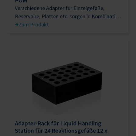
POM
Verschiedene Adapter für Einzelgefäße,
Reservoire, Platten etc. sorgen in Kombination
mit den 30er bzw. 60er Höhenadaptern für
Zum Produkt
ähnliche Arbeitshöhen in der Liquid Handling
Adapter-Rack für Liquid Handling
Station für 24 Reaktionsgefäße 12 x