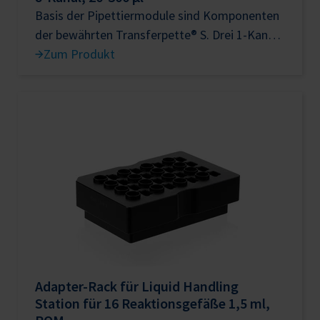
Basis der Pipettiermodule sind Komponenten
der bewährten Transferpette® S. Drei 1-Kanal
Liquid Ends (SC) und drei 8-Kanal Liquid Ends
Zum Produkt
(MC) stehen für die kontaktfreie
Flüssigkeitsabgabe zur Verfügung. Die
Volumenprüfung der Pipettiermodule erfolgt
gemäß der ISO 23783-2. Autoklavierbar bei 121
°C, 20
Adapter-Rack für Liquid Handling
Station für 16 Reaktionsgefäße 1,5 ml,