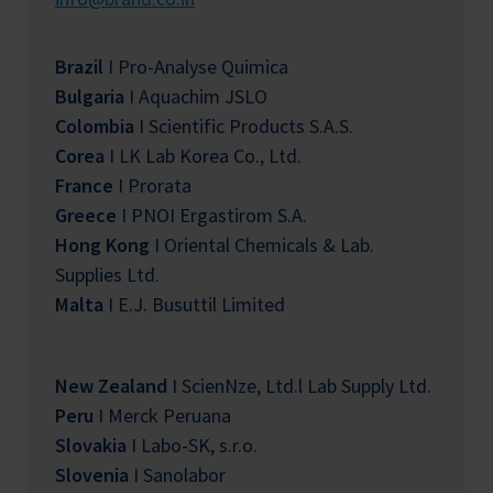
Brazil
I Pro-Analyse Quimica
Bulgaria
I Aquachim JSLO
Colombia
I Scientific Products S.A.S.
Corea
I LK Lab Korea Co., Ltd.
France
I Prorata
Greece
I PNOI Ergastirom S.A.
Hong Kong
I Oriental Chemicals & Lab.
Supplies Ltd.
Malta
I E.J. Busuttil Limited
New Zealand
I ScienNze, Ltd.l Lab Supply Ltd.
Peru
I Merck Peruana
Slovakia
I Labo-SK, s.r.o.
Slovenia
I Sanolabor