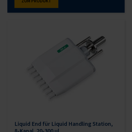
ZUM PRODUKT
(MC) stehen für die kontaktfreie
Flüssigkeitsabgabe zur Verfügung. Die
Volumenprüfung der Pipettiermodule erfolgt
gemäß der ISO 23783-2. Autoklavierbar bei 121
°C, 20
Liquid End für Liquid Handling Station,
8-Kanal, 20-300 µl