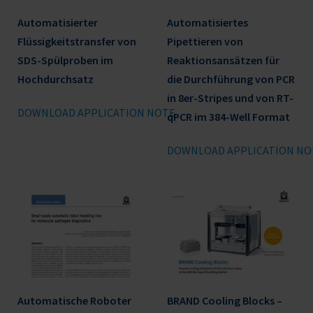
gebunden wird. Nach dem Waschen wird die
genomische DNA von den Smart Modified
Automatisierter
Automatisiertes
Surfaces eluiert und steht für nachfolgende
Flüssigkeitstransfer von
Pipettieren von
Anwendungen zur Verfügung. Der gesamte
SDS-Spülproben im
Reaktionsansätzen für
Extraktionsprozess erfordert nur ein einfaches
Hochdurchsatz
die Durchführung von PCR
Mischen durch Auf- und Abbewegen der
in 8er-Stripes und von RT-
DOWNLOAD APPLICATION NOTE
modifizierten
qPCR im 384-Well Format
DOWNLOAD APPLICATION NO
Automatische Roboter
BRAND Cooling Blocks –