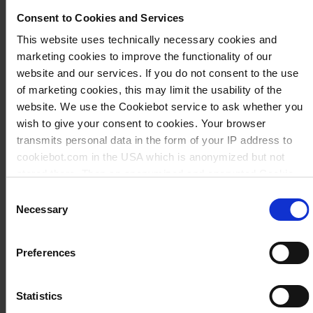
CERT® CERTIFIED QUALITY
Consent to Cookies and Services
Reagenzreservoirs für die Automation /
This website uses technically necessary cookies and
Pipettierroboter Liquid Handling
marketing cookies to improve the functionality of our
Station.Reagenzreservoirs für die Automation
Zum Produkt
website and our services. If you do not consent to the use
/ Pipettierroboter Liquid Handling Station.
of marketing cookies, this may limit the usability of the
BIO-CERT® CERTIFIED QUALITY: Frei von
website. We use the Cookiebot service to ask whether you
humaner DNA, RNase, DNase und
wish to give your consent to cookies. Your browser
transmits personal data in the form of your IP address to
cookiebot.com in the USA which is anonymized but not
stored there. Then an anonymized and encrypted Cookie
Key is created which can read and follow your cookie
Consent
preferences for future page visits. The privacy level in the
Necessary
Selection
USA does not correspond to EU standards, and it cannot be
excluded that US authorities access your data on US
Preferences
servers.
Roboter-Filterspitzen, TipRack, PP, 1- 20
µl, BIO-CERT® LIQUID HANDLING
For more information on cookies and the use of your
Statistics
STERILE
personal data please visit our
privacy policy
.