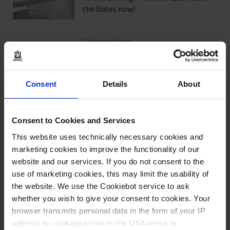
the Dates now!
Unternehmen
EcoVadis 2024 Business Sustainability
Rating: BRAND erhält Goldstatus
Consent
Details
About
Produkte
Consent to Cookies and Services
This website uses technically necessary cookies and
Qualitätszertifikate von BRAND jetzt
marketing cookies to improve the functionality of our
auch für weitere Produkte verfügbar –
website and our services. If you do not consent to the
online und kostenlos
use of marketing cookies, this may limit the usability of
the website. We use the Cookiebot service to ask
whether you wish to give your consent to cookies. Your
browser transmits personal data in the form of your IP
MEHR LADEN
address to cookiebot.com in the USA which is