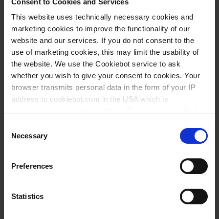
Consent to Cookies and Services
Inakzeptable Behandlung von Mitarbeiterinnen
This website uses technically necessary cookies and
und Mitarbeitern, wie etwa Diskriminierung,
marketing cookies to improve the functionality of our
Ausübung von Zwang, Missbrauch, Ausnutzung
website and our services. If you do not consent to the
oder sexueller Belästigung wird nicht
use of marketing cookies, this may limit the usability of
the website. We use the Cookiebot service to ask
geduldet.
whether you wish to give your consent to cookies. Your
Eine angemessene Entlohnung der eigenen
browser transmits personal data in the form of your IP
Mitarbeiterinnen und Mitarbeitern wird
address to cookiebot.com in the USA which is
sichergestellt. Der gesetzlich festgelegte,
anonymized but not stored there. Then an anonymized
jeweilige nationale Mindestlohn wird
and encrypted Cookie Key is created which can read and
Consent
grundsätzlich nicht unterschritten.
follow your cookie preferences for future page visits. The
Necessary
Selection
privacy level in the USA does not correspond to EU
Die jeweiligen nationalen, gesetzlichen Regeln
standards, and it cannot be excluded that US authorities
zur Arbeitszeit werden in jedem
Preferences
access your data on US servers.
Beschäftigungsverhältnis eingehalten.
Die Vereinigungsfreiheit der Mitarbeiterinnen
For more information on cookies and the use of your
Statistics
und Mitarbeitern wird uneingeschränkt
personal data please visit our
privacy policy
.
anerkannt und Mitglieder in